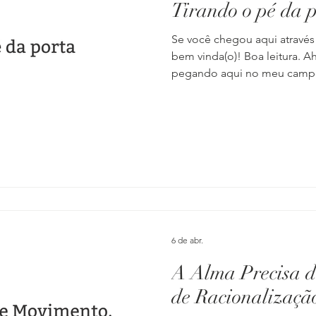
Tirando o pé da 
Se você chegou aqui através
bem vinda(o)! Boa leitura. A
pegando aqui no meu campo 
fechadas. Todos nós sabemo
uma porta, se abre um port
mundo sabe disso! Quem nun
amigo que estava em um m
realidade, em uma tentativa f
com a própria frustração? E
uma porta
6 de abr.
A Alma Precisa 
de Racionalizaçã