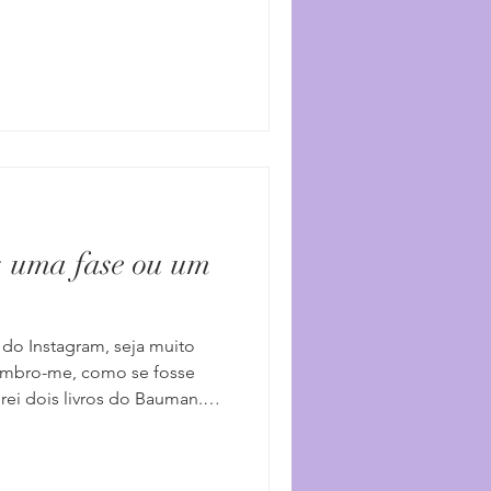
a peste. Talvez porque, para
 peste. A peste de se ver
eto, coerente (sim, isso
oerente), medíocre e que tem
 de superar a si me
: uma fase ou um
 do Instagram, seja muito
Lembro-me, como se fosse
ei dois livros do Bauman.
 do outono havia trazido
de vida que toda mudança de
 meu ex saímos ‘per fare una