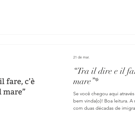
vezes eu já morri? Não faço 
quantas Fernandas estão mor
dentro de mim. Ao mesmo te
quem sou, já que suas cinza
portanto, também me comp
Sibaldi quando ele diz que a
pele
21 de mar.
“Tra il dire e il f
mare”*
Se você chegou aqui através
bem vinda(o)! Boa leitura. A 
com duas décadas de imigraç
forjada mais ou menos assim: 
tronco italiano. Hoje, a copa
meu diálogo interior, onde 