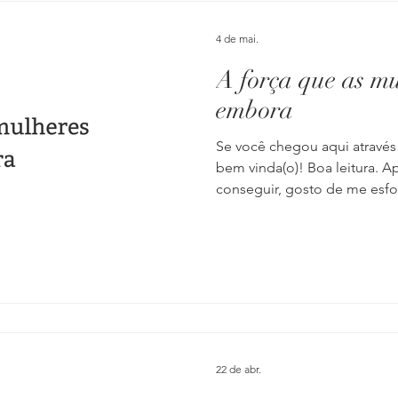
4 de mai.
A força que as mu
embora
Se você chegou aqui através
bem vinda(o)! Boa leitura. 
conseguir, gosto de me esfo
generalizações. É verdade 
conseguem, não podem ou 
verdade também que exist
verdadeiros parceiros e que
hoje não vou destrinchar ess
maioria dos casos mesmo, o
emocional d
22 de abr.