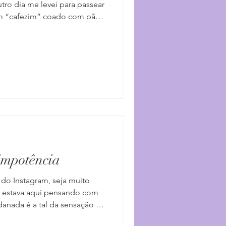
utro dia me levei para passear
um “cafezim” coado com pão
do de queijo canastra
a… E, enquanto degustava
fiquei refletindo sobre uma
ha tido com uma grande
 um período de transição
uns cinco anos e nos
impotência
 do Instagram, seja muito
Eu estava aqui pensando com
danada é a tal da sensação de
ue a gente tenta fugir de