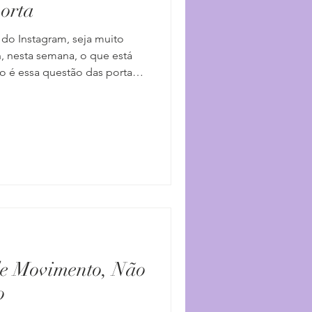
porta
 do Instagram, seja muito
h, nesta semana, o que está
é essa questão das portas
s que, “quando se fecha
ão”, não é mesmo? Todo
ca falou essa frase para um
omento de negação da
ajuta de não precisar lidar
 quando você está no pé de
de Movimento, Não
o