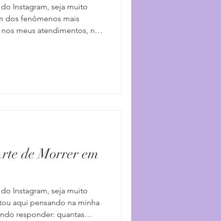
 do Instagram, seja muito
 Um dos fenômenos mais
a nos meus atendimentos, nas
lhando para mim mesma, é o
abirinto da nossa própria
ado, esse zanzar para lá e
desse labirinto é puro
Confesso que vira e mexe eu
 rota. Recentemente me vi pa
rte de Morrer em
 do Instagram, seja muito
Estou aqui pensando na minha
ando responder: quantas