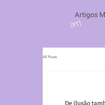
Artigos 
[PT]
All Posts