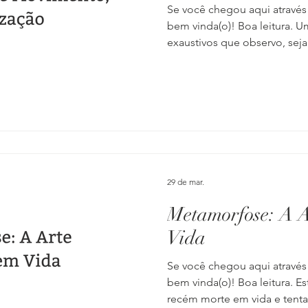
Se você chegou aqui através
bem vinda(o)! Boa leitura.
exaustivos que observo, sej
conversas com amigos ou o
quanto a gente se perde no l
mente. E, pelo que tenho not
para cá entre os corredores 
excesso de racionalização. 
me pego tentando calcular a
29 de mar.
Metamorfose: A A
Vida
Se você chegou aqui através
bem vinda(o)! Boa leitura. 
recém morte em vida e tent