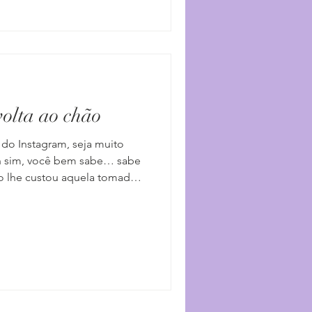
vraria Mondadori ali, no Viale
 Entrar em livrarias era uma
 fazer. Apesar d
volta ao chão
 do Instagram, seja muito
Ah sim, você bem sabe… sabe
to lhe custou aquela tomada
você levou anos. É que o
ntece aos poucos, e o de
iga-se de passagem: não tem
já se culpou por não ter
o faça isso. Não era
o leva o seu tempo. Esta