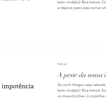
bem vinda(o)! Boa leitura. O
e depois parei para tomar 
de queijo quentinho, rechea
derretido e geleia de cebol
essa delícia típica mineira, 
troca de mensagens que tin
amiga. Tínhamos relembrado
importante que ela viveu há 
recordam
5 de jul.
A peste da nossa 
Se você chegou aqui através
bem vinda(o)! Boa leitura. 
os meus botões: ô coisinha 
impotência, né? É um trem q