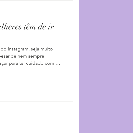
lheres têm de ir
 do Instagram, seja muito
Apesar de nem sempre
rçar para ter cuidado com as
que existem mulheres que não
não querem ir embora… E é
em homens que são
 potencializam a mulher. Mas
es aspectos. Vou falar da
u seja, de como o desserviço