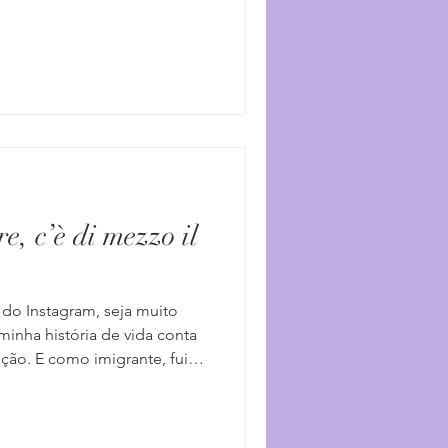
a menor ideia! Vai saber
tas, sepultadas e esquecidas
mpo, elas fazem parte de
s foram meu nutrimento e,
õem. Concordo com o Igor
 gente sabe que a troca de
are, c’è di mezzo il
 do Instagram, seja muito
minha história de vida conta
ão. E como imigrante, fui
raízes fortes brasileiras e
 dessa árvore é híbrida. No
uma língua não chega para