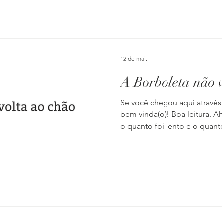
passeggiata’ e entramos na li
Amerigo Vespucci, em Rimini.
atividade que gostávamos de
12 de mai.
A Borboleta não 
Se você chegou aqui através
bem vinda(o)! Boa leitura. 
o quanto foi lento e o quan
de decisão. Provavelmente, 
processo de construção aco
desconstrução também. E, d
como ser diferente! Se você 
percebido ou agido antes, nã
possível. O processo psíquic
socie