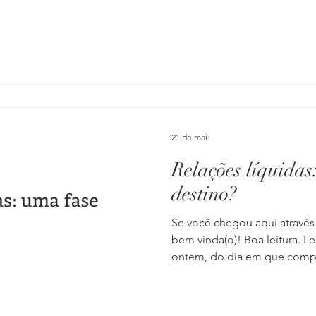
todo jeito, como se fosse um
o nosso ego, seja mesmo uma
como um ser humano incompl
mesmo: coerente, e não inc
uma grandíssima dificuldade
21 de mai.
Relações líquidas
destino?
Se você chegou aqui através
bem vinda(o)! Boa leitura. 
ontem, do dia em que compr
Era um domingo e a chegada
aquela alteração no estilo 
estação traz na Europa. Eu e