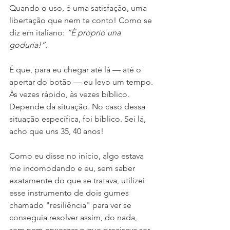
Quando o uso, é uma satisfação, uma 
libertação que nem te conto! Como se 
diz em italiano: 
“È proprio una 
goduria!”
.
É que, para eu chegar até lá — até o 
apertar do botão — eu levo um tempo. 
Às vezes rápido, às vezes bíblico. 
Depende da situação. No caso dessa 
situação específica, foi bíblico. Sei lá, 
acho que uns 35, 40 anos!
Como eu disse no início, algo estava 
me incomodando e eu, sem saber 
exatamente do que se tratava, utilizei 
esse instrumento de dois gumes 
chamado "resiliência" para ver se 
conseguia resolver assim, do nada, 
sem nem enxergar o que precisava ser 