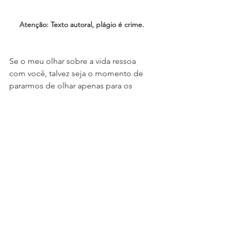
Atenção: Texto autoral, plágio é crime.
Se o meu olhar sobre a vida ressoa 
com você, talvez seja o momento de 
pararmos de olhar apenas para os 
sintomas e encararmos o que está 
operando nos bastidores da sua 
psique. Eu não ofereço fórmulas 
prontas, mas sim um percurso corajoso 
para quem está disposto a 
desconstruir mecanismos obsoletos e 
resgatar a própria autonomia.
Em atendimentos individuais e online, 
ofereço o suporte técnico e humano 
para que você possa expandir sua 