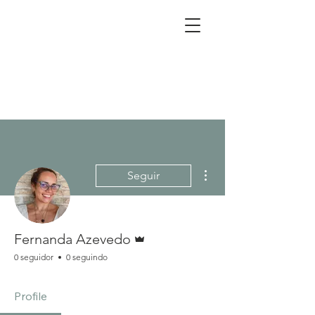
Mais ações
Seguir
Administrador
Fernanda Azevedo
0 seguidor
0 seguindo
Profile