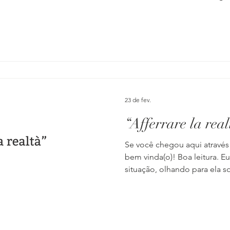
forjada mais ou menos assim: 
tronco italiano. Hoje, a copa
meu diálogo interior, onde 
expressar o que sinto, a out
preencher o vazio. É por iss
em italiano. Poderia usar a 
23 de fev.
“Afferrare la real
Se você chegou aqui através
bem vinda(o)! Boa leitura. 
situação, olhando para ela 
possíveis. O meu lado, o lado
concretas, hipóteses… enf
repetia para mim mesma: “vog
dessa situação. De repente, 