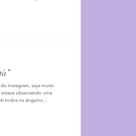
raízes fortes brasileiras e
 dessa árvore é híbrida. No
uma língua não chega para
ra vem socorrer para
o que eu trago esse provérbio
expressão em p
tà”
 do Instagram, seja muito
Eu estava observando uma
sob todos os ângulos
 da outra pessoa, fatos, falas
im… Mesmo cansada, eu
lio afferrare la realtà”*
parei para pensar nessa