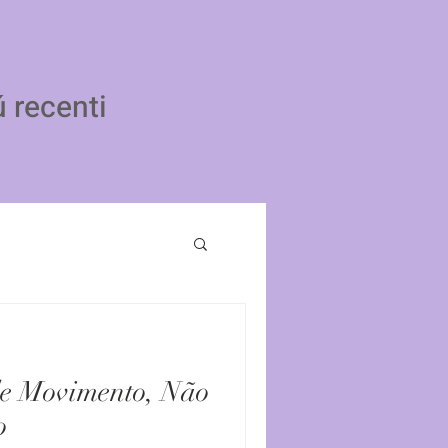
ú recenti
de Movimento, Não
o