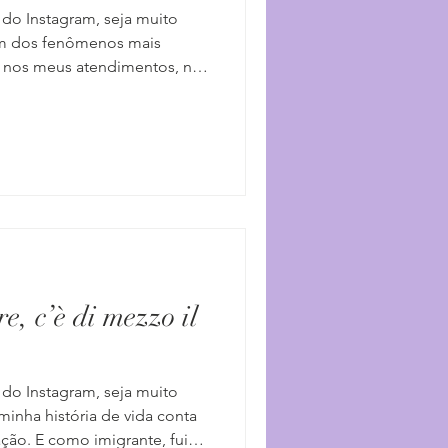
 do Instagram, seja muito
 Um dos fenômenos mais
a nos meus atendimentos, nas
lhando para mim mesma, é o
abirinto da nossa própria
ado, esse zanzar para lá e
desse labirinto é puro
Confesso que vira e mexe eu
 rota. Recentemente me vi pa
are, c’è di mezzo il
 do Instagram, seja muito
minha história de vida conta
ão. E como imigrante, fui