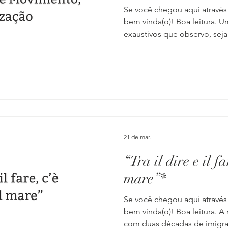
Se você chegou aqui através
bem vinda(o)! Boa leitura.
exaustivos que observo, sej
conversas com amigos ou o
quanto a gente se perde no l
mente. E, pelo que tenho not
para cá entre os corredores 
excesso de racionalização. 
me pego tentando calcular a
21 de mar.
“Tra il dire e il f
mare”*
Se você chegou aqui através
bem vinda(o)! Boa leitura. A 
com duas décadas de imigraç