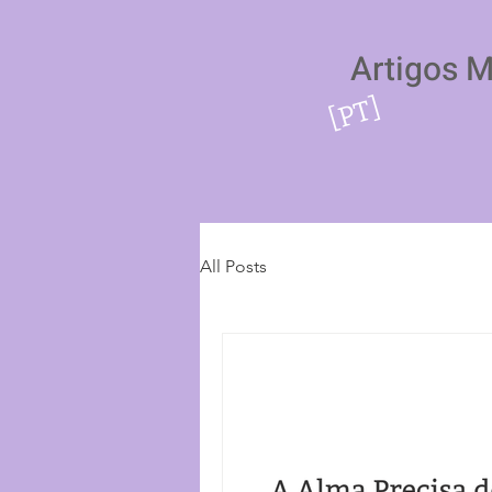
Artigos 
[PT]
All Posts