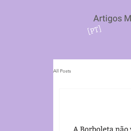
Artigos 
[PT]
All Posts