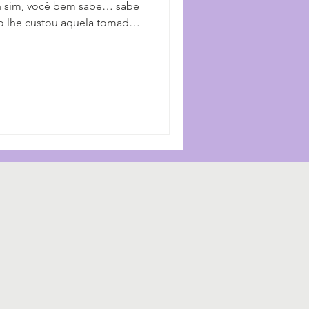
Ah sim, você bem sabe… sabe
to lhe custou aquela tomada
você levou anos. É que o
ntece aos poucos, e o de
iga-se de passagem: não tem
já se culpou por não ter
o faça isso. Não era
o leva o seu tempo. Esta