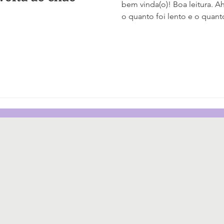
bem vinda(o)! Boa leitura. 
o quanto foi lento e o quan
de decisão. Provavelmente, 
processo de construção aco
desconstrução também. E, d
como ser diferente! Se você 
percebido ou agido antes, nã
possível. O processo psíquic
socie