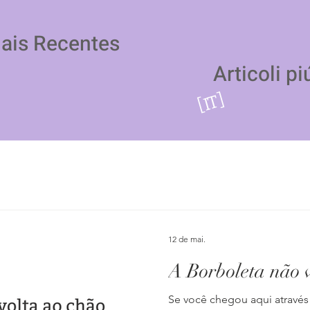
Mais Recentes
Articoli pi
[IT]
12 de mai.
A Borboleta não 
Se você chegou aqui através