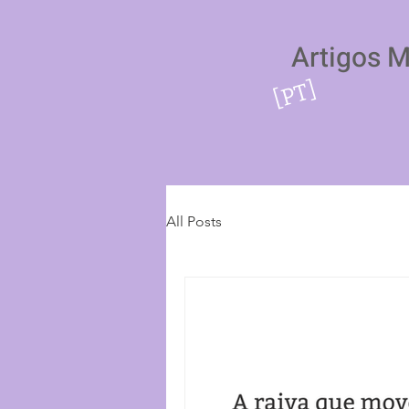
Artigos 
[PT]
All Posts