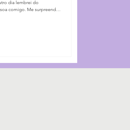
utro dia lembrei do
soa comigo. Me surpreendi
 eu não percebi que não tinha
esconforto, sim, mas como
só fiquei ali, atônita. Quem
morou um pouco para
foi, na verdade, um ato
do outro? Quando esse insight