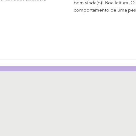
bem vinda(o)! Boa leitura. O
comportamento de uma pes
com o fato de que, na hora,
sido nada legal. Senti um d
não tinha entendido bem, eu 
nunca, né? Quem nunca de
entender que o que foi dito 
agressivo-passivo da parte 
chegou, s