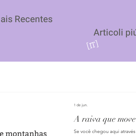
Mais Recentes
Articoli pi
[IT]
1 de jun.
A raiva que mov
Se você chegou aqui através