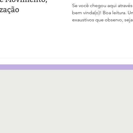
Se você chegou aqui através
bem vinda(o)! Boa leitura.
exaustivos que observo, sej
conversas com amigos ou o
quanto a gente se perde no l
mente. E, pelo que tenho not
para cá entre os corredores 
excesso de racionalização. 
me pego tentando calcular a