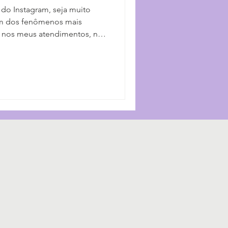
 do Instagram, seja muito
 Um dos fenômenos mais
a nos meus atendimentos, nas
lhando para mim mesma, é o
abirinto da nossa própria
ado, esse zanzar para lá e
desse labirinto é puro
Confesso que vira e mexe eu
 rota. Recentemente me vi pa