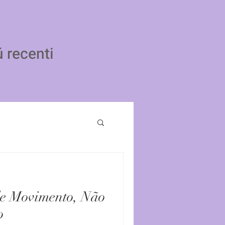
ú recenti
de Movimento, Não
o