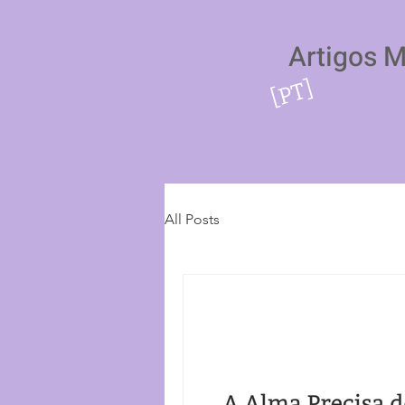
Artigos 
[PT]
All Posts