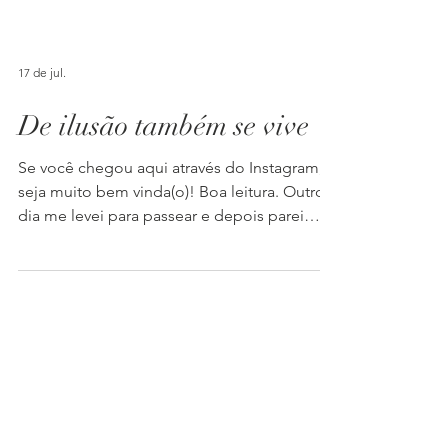
17 de jul.
De ilusão também se vive
Se você chegou aqui através do Instagram,
seja muito bem vinda(o)! Boa leitura. Outro
dia me levei para passear e depois parei
para tomar um “cafezim” coado com pão de
queijo quentinho, recheado de queijo
canastra derretido e geleia de cebola… E,
enquanto degustava essa delícia típica
mineira, fiquei refletindo sobre uma troca de
mensagens que tinha tido com uma grande
amiga. Tínhamos relembrado um período
de transição importante que ela viveu há uns