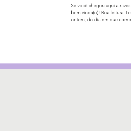
Se você chegou aqui através
bem vinda(o)! Boa leitura. 
ontem, do dia em que compr
Era um domingo e a chegada
aquela alteração no estilo 
estação traz na Europa. Eu e
passeggiata’ e entramos na li
Amerigo Vespucci, em Rimini.
atividade que gostávamos de