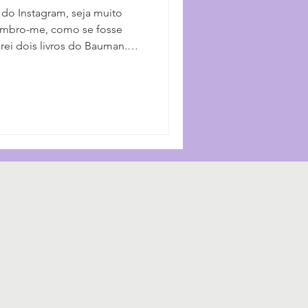
 do Instagram, seja muito
Lembro-me, como se fosse
ei dois livros do Bauman.
 do outono havia trazido
de vida que toda mudança de
 meu ex saímos ‘per fare una
vraria Mondadori ali, no Viale
 Entrar em livrarias era uma
 fazer. Apesar d