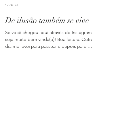
17 de jul.
De ilusão também se vive
Se você chegou aqui através do Instagram,
seja muito bem vinda(o)! Boa leitura. Outro
dia me levei para passear e depois parei
para tomar um “cafezim” coado com pão de
queijo quentinho, recheado de queijo
canastra derretido e geleia de cebola… E,
enquanto degustava essa delícia típica
mineira, fiquei refletindo sobre uma troca de
mensagens que tinha tido com uma grande
amiga. Tínhamos relembrado um período
de transição importante que ela viveu há uns
cinco anos e nos recordam