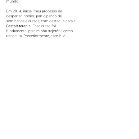
mundo.
Em 2014, iniciei meu processo de
despertar interior, participando de
seminários e cursos, com destaque para a
Gestalt-terapia
. Esse curso foi
fundamental para minha trajetória como
terapeuta. Posteriormente, escolhi o
Counseling
como formação e carreira, me
formando pela "
A.I.P.A.C Scuola Superiore
Triennale di Counseling Interpersonale
Integrato",
na Itália.
Hoje, minha prática terapêutica é baseada
no Counseling e na Gestalt-terapia,
complementada pela Análise Transacional
e pela Cura da Criança Interior. Essas
ferramentas me permitem oferecer um
suporte mais completo e eficaz,
promovendo uma verdadeira
transformação para meus clientes.
Em 2024, após retornar ao Brasil, fui
convidada a integrar a equipe do projeto
"
Janela de Escuta
", um acolhimento para
imigrantes italianos, onde atuo como
terapeuta e vice-coordenadora.